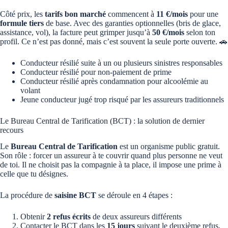
Côté prix, les
tarifs bon marché
commencent à
11 €/mois
pour une
formule tiers
de base. Avec des garanties optionnelles (bris de glace,
assistance, vol), la facture peut grimper jusqu’à
50 €/mois
selon ton
profil. Ce n’est pas donné, mais c’est souvent la seule porte ouverte. 🚗
Conducteur résilié suite à un ou plusieurs sinistres responsables
Conducteur résilié pour non-paiement de prime
Conducteur résilié après condamnation pour alcoolémie au
volant
Jeune conducteur jugé trop risqué par les assureurs traditionnels
Le Bureau Central de Tarification (BCT) : la solution de dernier
recours
Le
Bureau Central de Tarification
est un organisme public gratuit.
Son rôle : forcer un assureur à te couvrir quand plus personne ne veut
de toi. Il ne choisit pas la compagnie à ta place, il impose une prime à
celle que tu désignes.
La procédure de
saisine BCT
se déroule en 4 étapes :
Obtenir
2 refus écrits
de deux assureurs différents
Contacter le BCT dans les
15 jours
suivant le deuxième refus,