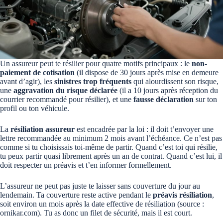
Un assureur peut te résilier pour quatre motifs principaux : le
non-
paiement de cotisation
(il dispose de 30 jours après mise en demeure
avant d’agir), les
sinistres trop fréquents
qui alourdissent son risque,
une
aggravation du risque déclarée
(il a 10 jours après réception du
courrier recommandé pour résilier), et une
fausse déclaration
sur ton
profil ou ton véhicule.
La
résiliation assureur
est encadrée par la loi : il doit t’envoyer une
lettre recommandée au minimum 2 mois avant l’échéance. Ce n’est pas
comme si tu choisissais toi-même de partir. Quand c’est toi qui résilie,
tu peux partir quasi librement après un an de contrat. Quand c’est lui, il
doit respecter un préavis et t’en informer formellement.
L’assureur ne peut pas juste te laisser sans couverture du jour au
lendemain. Ta couverture reste active pendant le
préavis résiliation
,
soit environ un mois après la date effective de résiliation (source :
ornikar.com). Tu as donc un filet de sécurité, mais il est court.