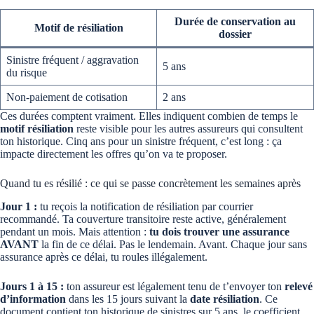
Durée de conservation au
Motif de résiliation
dossier
Sinistre fréquent / aggravation
5 ans
du risque
Non-paiement de cotisation
2 ans
Ces durées comptent vraiment. Elles indiquent combien de temps le
motif résiliation
reste visible pour les autres assureurs qui consultent
ton historique. Cinq ans pour un sinistre fréquent, c’est long : ça
impacte directement les offres qu’on va te proposer.
Quand tu es résilié : ce qui se passe concrètement les semaines après
Jour 1 :
tu reçois la notification de résiliation par courrier
recommandé. Ta couverture transitoire reste active, généralement
pendant un mois. Mais attention :
tu dois trouver une assurance
AVANT
la fin de ce délai. Pas le lendemain. Avant. Chaque jour sans
assurance après ce délai, tu roules illégalement.
Jours 1 à 15 :
ton assureur est légalement tenu de t’envoyer ton
relevé
d’information
dans les 15 jours suivant la
date résiliation
. Ce
document contient ton historique de sinistres sur 5 ans, le coefficient