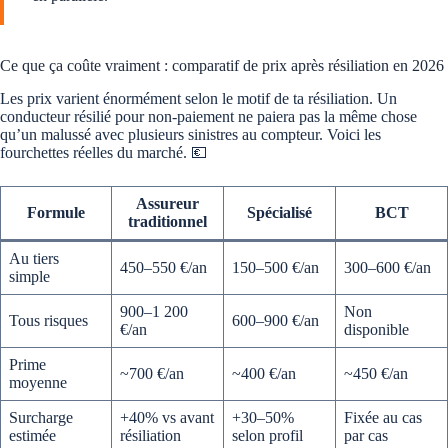
Ce que ça coûte vraiment : comparatif de prix après résiliation en 2026
Les prix varient énormément selon le motif de ta résiliation. Un
conducteur résilié pour non-paiement ne paiera pas la même chose
qu’un malussé avec plusieurs sinistres au compteur. Voici les
fourchettes réelles du marché. 💶
Assureur
Formule
Spécialisé
BCT
traditionnel
Au tiers
450–550 €/an
150–500 €/an
300–600 €/an
simple
900–1 200
Non
Tous risques
600–900 €/an
€/an
disponible
Prime
~700 €/an
~400 €/an
~450 €/an
moyenne
Surcharge
+40% vs avant
+30–50%
Fixée au cas
estimée
résiliation
selon profil
par cas