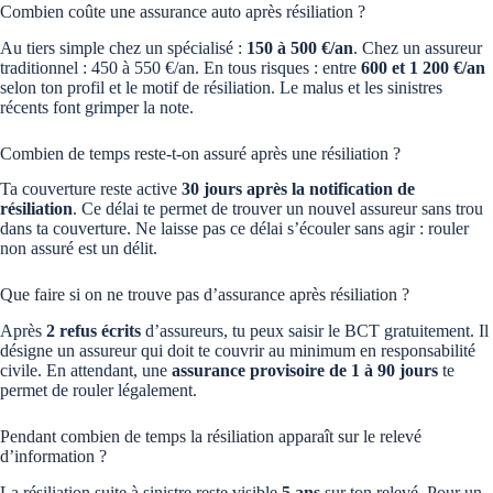
Combien coûte une assurance auto après résiliation ?
Au tiers simple chez un spécialisé :
150 à 500 €/an
. Chez un assureur
traditionnel : 450 à 550 €/an. En tous risques : entre
600 et 1 200 €/an
selon ton profil et le motif de résiliation. Le malus et les sinistres
récents font grimper la note.
Combien de temps reste-t-on assuré après une résiliation ?
Ta couverture reste active
30 jours après la notification de
résiliation
. Ce délai te permet de trouver un nouvel assureur sans trou
dans ta couverture. Ne laisse pas ce délai s’écouler sans agir : rouler
non assuré est un délit.
Que faire si on ne trouve pas d’assurance après résiliation ?
Après
2 refus écrits
d’assureurs, tu peux saisir le BCT gratuitement. Il
désigne un assureur qui doit te couvrir au minimum en responsabilité
civile. En attendant, une
assurance provisoire de 1 à 90 jours
te
permet de rouler légalement.
Pendant combien de temps la résiliation apparaît sur le relevé
d’information ?
La résiliation suite à sinistre reste visible
5 ans
sur ton relevé. Pour un