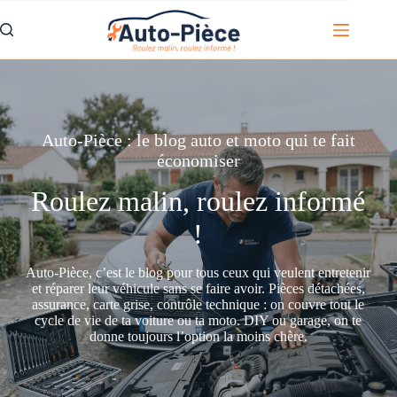
Passer
au
contenu
Auto-Pièce : le blog auto et moto qui te fait
économiser
Roulez malin, roulez informé
!
Auto-Pièce, c’est le blog pour tous ceux qui veulent entretenir
et réparer leur véhicule sans se faire avoir. Pièces détachées,
assurance, carte grise, contrôle technique : on couvre tout le
cycle de vie de ta voiture ou ta moto. DIY ou garage, on te
donne toujours l’option la moins chère.